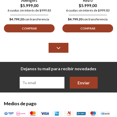
Avengers
Retro
$5.999,00
$5.999,00
6 cuotas sin interés de $999,83
6 cuotas sin interés de $999,83
$4.799,20
con transferencia
$4.799,20
con transferencia
COMPRAR
COMPRAR
Dejanos tu mail para recibir novedades
Enviar
Medios de pago