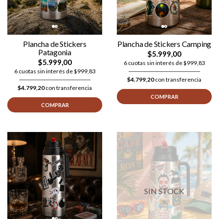
Plancha de Stickers
Plancha de Stickers Camping
Patagonia
$5.999,00
$5.999,00
6 cuotas sin interés de $999,83
6 cuotas sin interés de $999,83
$4.799,20
con transferencia
$4.799,20
con transferencia
COMPRAR
COMPRAR
SIN STOCK