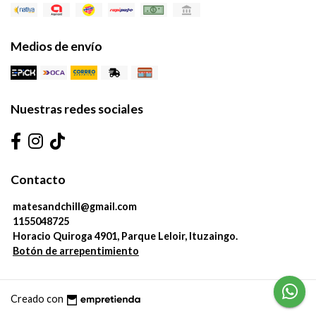
Medios de envío
Nuestras redes sociales
Contacto
matesandchill@gmail.com
1155048725
Horacio Quiroga 4901, Parque Leloir, Ituzaingo.
Botón de arrepentimiento
Creado con