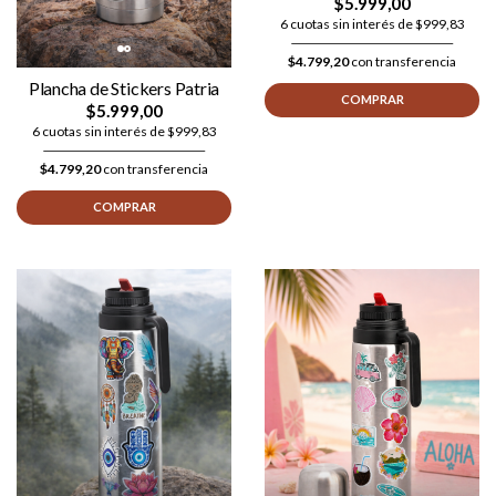
$5.999,00
6 cuotas sin interés de $999,83
$4.799,20
con transferencia
Plancha de Stickers Patria
COMPRAR
$5.999,00
6 cuotas sin interés de $999,83
$4.799,20
con transferencia
COMPRAR