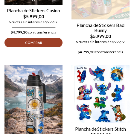
Plancha de Stickers Casino
$5.999,00
6 cuotas sin interés de $999,83
Plancha de Stickers Bad
Bunny
$4.799,20
con transferencia
$5.999,00
6 cuotas sin interés de $999,83
COMPRAR
$4.799,20
con transferencia
Plancha de Stickers Stitch