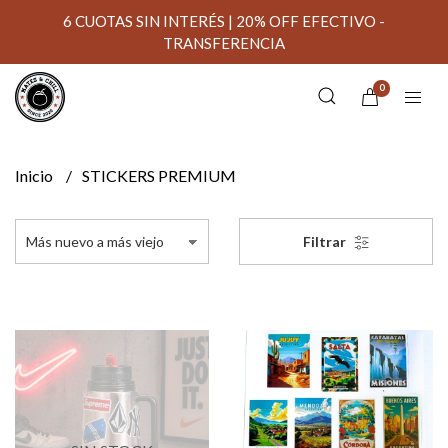
6 CUOTAS SIN INTERÉS | 20% OFF EFECTIVO -
TRANSFERENCIA
0
Inicio
STICKERS PREMIUM
Filtrar