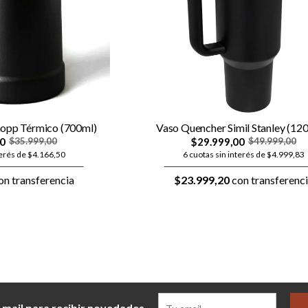
opp Térmico (700ml)
Vaso Quencher Simil Stanley (120
00
$29.999,00
$35.999,00
$49.999,00
terés de $4.166,50
6 cuotas sin interés de $4.999,83
on transferencia
$23.999,20
con transferenc
 mail para recibir novedades