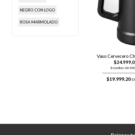
NEGRO CON LOGO
ROSA MARMOLADO
Vaso Cervecero Ch
$24.999,
6 cuotas sin in
$19.999,20
c
Dejanos tu