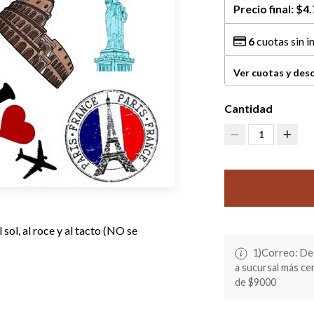
Precio final:
$4.
6
cuotas sin i
Ver cuotas y des
Cantidad
1
sol, al roce y al tacto (NO se
1)Correo: De 
a sucursal más c
de $9000