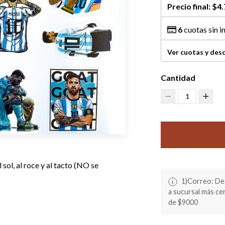
Precio final:
$4.
6
cuotas sin i
Ver cuotas y des
Cantidad
1
sol, al roce y al tacto (NO se
1)Correo: De 
a sucursal más c
de $9000