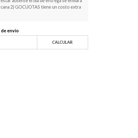
estar ausente el día de entrega se enviara
ercana 2) GOCUOTAS tiene un costo extra
 de envío
CALCULAR