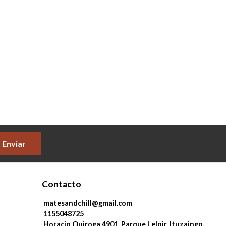
Enviar
Contacto
matesandchill@gmail.com
1155048725
Horacio Quiroga 4901, Parque Leloir, Ituzaingo.