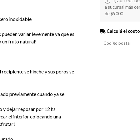
1)Correo: De 
a sucursal más c
de $9000
acero inoxidable
Calculá el costo
 pueden variar levemente ya que es
 un fruto natural!
 recipiente se hinche y sus poros se
usado previamente cuando ya se
o y dejar reposar por 12 hs
secar el interior colocando una
sfrutar!
curado