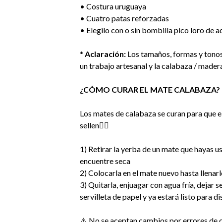
• Costura uruguaya
• Cuatro patas reforzadas
• Elegilo con o sin bombilla pico loro de 
* Aclaración:
Los tamaños, formas y tonos
un trabajo artesanal y la calabaza / madera
¿CÓMO CURAR EL MATE CALABAZA?
Los mates de calabaza se curan para que el
sellen👇🏻
1) Retirar la yerba de un mate que hayas 
encuentre seca
2) Colocarla en el mate nuevo hasta llenarl
3) Quitarla, enjuagar con agua fría, dejar 
servilleta de papel y ya estará listo para di
⚠️ No se aceptan cambios por errores de 