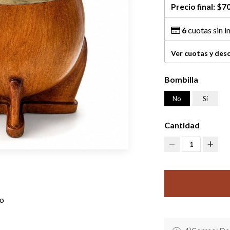
Precio final:
$70
6
cuotas sin i
Ver cuotas y des
Bombilla
No
Si
Cantidad
1
no