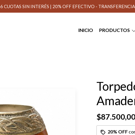
6 CUOTAS SIN INTERÉS | 20% OFF EFECTIVO - TRANSFERENCIA
INICIO
PRODUCTOS
Torped
Amade
$87.500,0
20% OFF
co