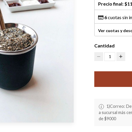
Precio final:
$11
6
cuotas sin i
Ver cuotas y des
Cantidad
1
1)Correo: De 
a sucursal más c
de $9000