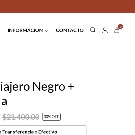
0
INFORMACIÓN
CONTACTO
iajero Negro +
la
3
$21.400,00
30
% OFF
n
Transferencia
o
Efectivo