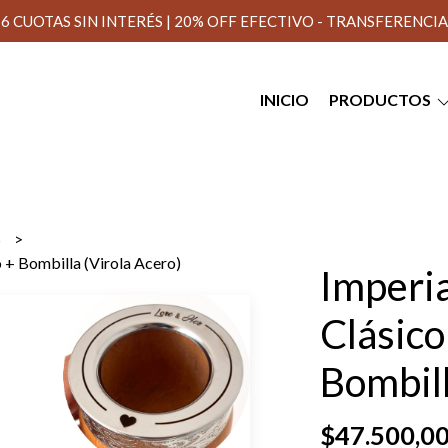
6 CUOTAS SIN INTERÉS | 20% OFF EFECTIVO - TRANSFERENCIA
INICIO
PRODUCTOS
S
 + Bombilla (Virola Acero)
Imperia
Clásico
Bombill
$47.500,0