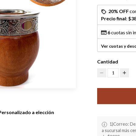
20% OFF
co
Precio final:
$38
6
cuotas sin i
Ver cuotas y des
Cantidad
1
Personalizado a elección
1)Correo: De 
a sucursal más c