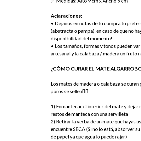
✅ Medidas: Alto 9 cm x Ancho 9 cm
Aclaraciones:
• Déjanos en notas de tu compra tu prefer
(abstracta o pampa), en caso de que no hay
disponibilidad del momento!
• Los tamaños, formas y tonos pueden vari
artesanal y la calabaza / madera un fruto n
¿CÓMO CURAR EL MATE ALGARROB
Los mates de madera o calabaza se curan pa
poros se sellen👇🏻
1) Enmantecar el interior del mate y dejar 
restos de manteca con una servilleta
2) Retirar la yerba de un mate que hayas 
encuentre SECA (Si no lo está, absorver su
de papel ya que agua lo puede rajar)