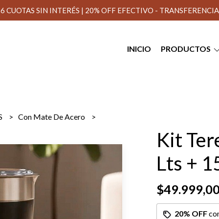
6 CUOTAS SIN INTERÉS | 20% OFF EFECTIVO - TRANSFERENCIA
INICIO
PRODUCTOS
S
Con Mate De Acero
Kit Ter
Lts + 1
$49.999,0
20% OFF
co