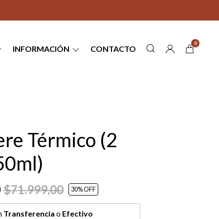
0
INFORMACIÓN
CONTACTO
ere Térmico (2
50ml)
0
$71.999,00
30
% OFF
n
Transferencia
o
Efectivo