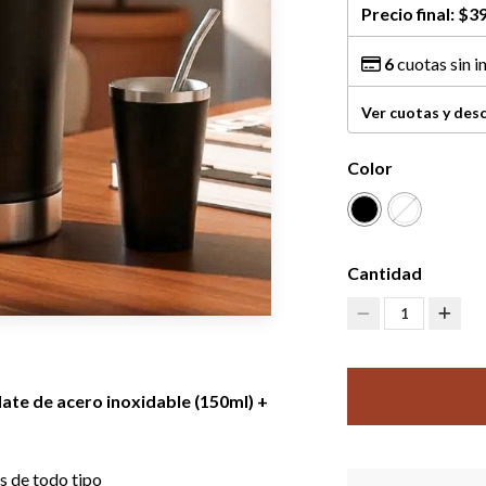
Precio final:
$39
6
cuotas sin i
Ver cuotas y des
Color
Cantidad
1
Mate de acero inoxidable (150ml) +
s de todo tipo