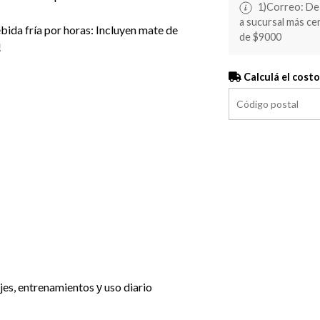
1)Correo: De 
a sucursal más c
ebida fría por horas: Incluyen mate de
de $9000
!
Calculá el costo
ajes, entrenamientos у uso diario